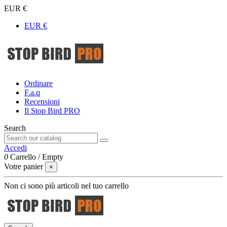
EUR €
EUR €
Ordinare
F.a.q
Recensioni
Il Stop Bird PRO
Search
Accedi
0
Carrello
/
Empty
Votre panier
×
Non ci sono più articoli nel tuo carrello